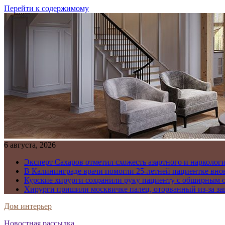
Перейти к содержимому
6 августа, 2026
Эксперт Сахаров отметил схожесть азартного и нарколог
В Калининграде врачи помогли 25-летней пациентке внов
Курские хирурги сохранили руку пациенту с обширным 
Хирурги пришили москвичке палец, оторванный из-за зац
Дом интерьер
Новостная рассылка