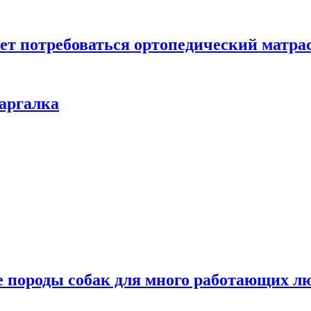
жет потребоваться ортопедический матра
паргалка
 породы собак для много работающих л