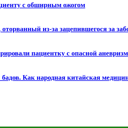
ациенту с обширным ожогом
оторванный из-за зацепившегося за заб
ерировали пациентку с опасной аневриз
 бадов. Как народная китайская медицин