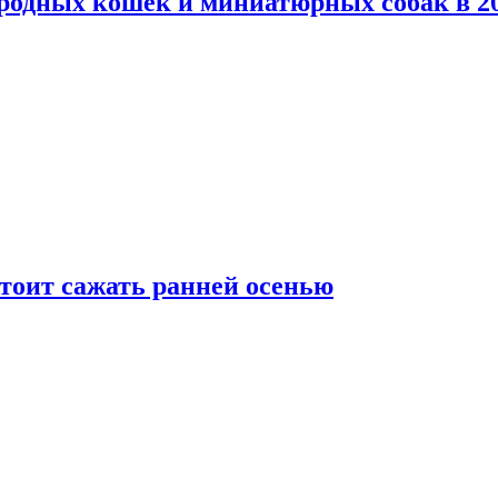
родных кошек и миниатюрных собак в 20
тоит сажать ранней осенью