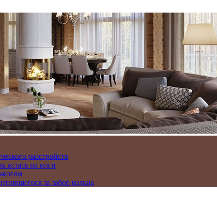
ического расстройств
ь встать на ноги
ожогом
епившегося за забор кольца