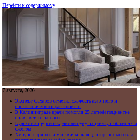
Перейти к содержимому
7 августа, 2026
Эксперт Сахаров отметил схожесть азартного и
наркологического расстройств
В Калининграде врачи помогли 25-летней пациентке
вновь встать на ноги
Курские хирурги сохранили руку пациенту с обширным
ожогом
Хирурги пришили москвичке палец, оторванный из-за