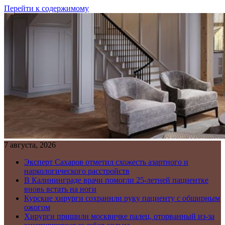
Перейти к содержимому
7 августа, 2026
Эксперт Сахаров отметил схожесть азартного и
наркологического расстройств
В Калининграде врачи помогли 25-летней пациентке
вновь встать на ноги
Курские хирурги сохранили руку пациенту с обширным
ожогом
Хирурги пришили москвичке палец, оторванный из-за