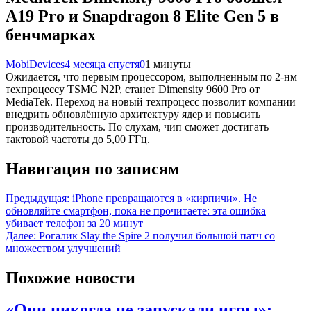
A19 Pro и Snapdragon 8 Elite Gen 5 в
бенчмарках
MobiDevices
4 месяца спустя
0
1 минуты
Ожидается, что первым процессором, выполненным по 2-нм
техпроцессу TSMC N2P, станет Dimensity 9600 Pro от
MediaTek. Переход на новый техпроцесс позволит компании
внедрить обновлённую архитектуру ядер и повысить
производительность. По слухам, чип сможет достигать
тактовой частоты до 5,00 ГГц.
Навигация по записям
Предыдущая:
iPhone превращаются в «кирпичи». Не
обновляйте смартфон, пока не прочитаете: эта ошибка
убивает телефон за 20 минут
Далее:
Рогалик Slay the Spire 2 получил большой патч со
множеством улучшений
Похожие новости
«Они никогда не запускали игры»: