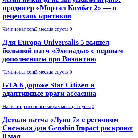
продюсер «Мортал Комбат 2» — о
рецензиях критиков
Чемпионат.com
3 месяца спустя
0
Для Europa Universalis 5 вышел
большой патч «Эхинады» с первым
дополнением про Византию
Чемпионат.com
3 месяца спустя
0
GTA 6 дороже Star Citizen и
адаптивные враги ассасина
Навигатор игрового мира
3 месяца спустя
0
Детали патча «Луна 7» с регионом
Снежная для Genshin Impact раскроют
8 мая